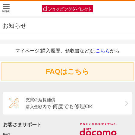
お知らせ
マイページ(購入履歴、領収書など)は
こちら
から
FAQはこちら
充実の延長補償
何度でも修理OK
購入金額内で
お客さまサポート
FAQ