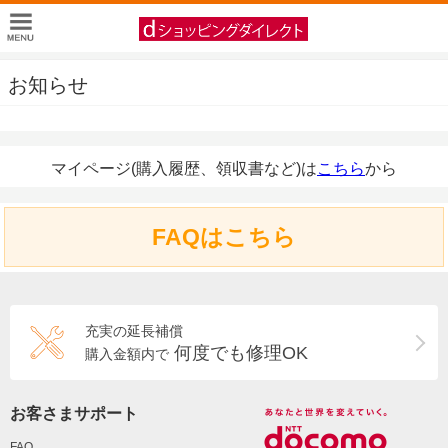
お知らせ
マイページ(購入履歴、領収書など)は
こちら
から
FAQはこちら
充実の延長補償
何度でも修理OK
購入金額内で
お客さまサポート
FAQ