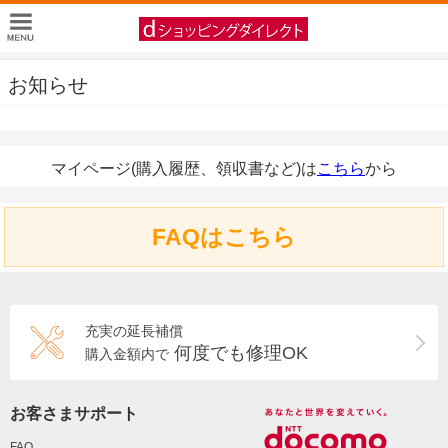
お知らせ
マイページ(購入履歴、領収書など)は
こちら
から
FAQはこちら
充実の延長補償
何度でも修理OK
購入金額内で
お客さまサポート
FAQ