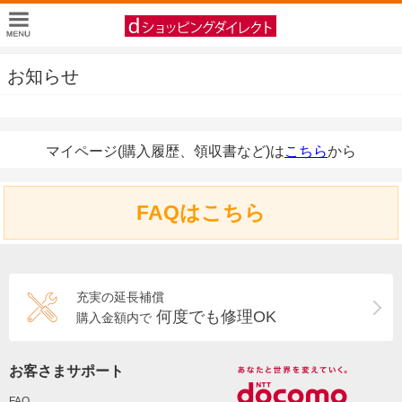
お知らせ
マイページ(購入履歴、領収書など)は
こちら
から
FAQはこちら
充実の延長補償
何度でも修理OK
購入金額内で
お客さまサポート
FAQ