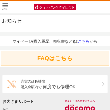
お知らせ
マイページ(購入履歴、領収書など)は
こちら
から
FAQはこちら
充実の延長補償
何度でも修理OK
購入金額内で
お客さまサポート
FAQ