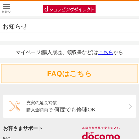
お知らせ
マイページ(購入履歴、領収書など)は
こちら
から
FAQはこちら
充実の延長補償
何度でも修理OK
購入金額内で
お客さまサポート
FAQ