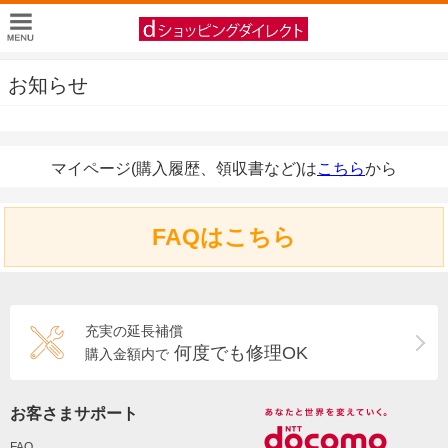
お知らせ
マイページ(購入履歴、領収書など)は
こちら
から
FAQはこちら
充実の延長補償
何度でも修理OK
購入金額内で
お客さまサポート
FAQ