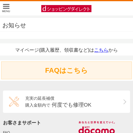
お知らせ
マイページ(購入履歴、領収書など)は
こちら
から
FAQはこちら
充実の延長補償
何度でも修理OK
購入金額内で
お客さまサポート
FAQ