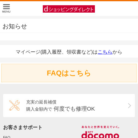
お知らせ
マイページ(購入履歴、領収書など)は
こちら
から
FAQはこちら
充実の延長補償
何度でも修理OK
購入金額内で
お客さまサポート
FAQ