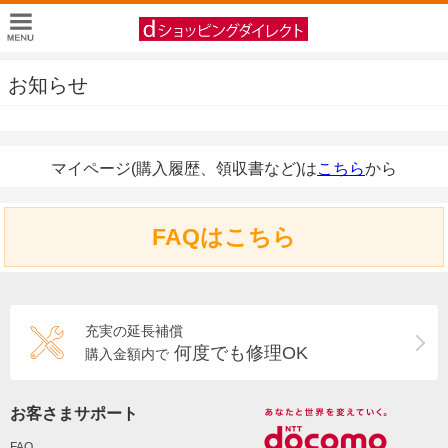
お知らせ
マイページ(購入履歴、領収書など)は
こちら
から
FAQはこちら
充実の延長補償
何度でも修理OK
購入金額内で
お客さまサポート
FAQ