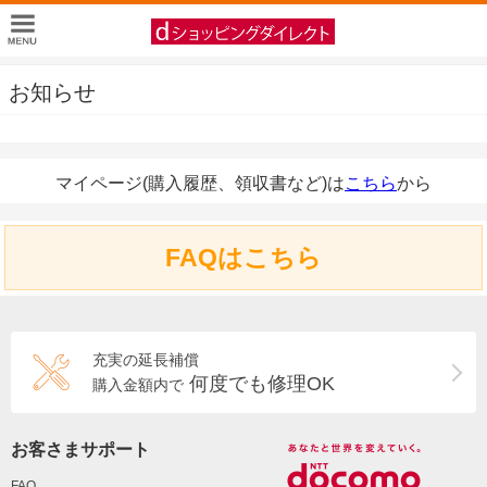
お知らせ
マイページ(購入履歴、領収書など)は
こちら
から
FAQはこちら
充実の延長補償
何度でも修理OK
購入金額内で
お客さまサポート
FAQ