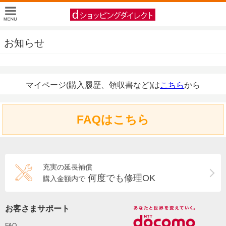
お知らせ
マイページ(購入履歴、領収書など)は
こちら
から
FAQはこちら
充実の延長補償
何度でも修理OK
購入金額内で
お客さまサポート
FAQ