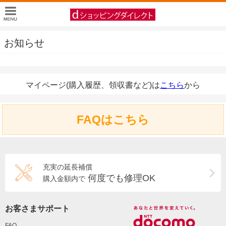
お知らせ
マイページ(購入履歴、領収書など)は
こちら
から
FAQはこちら
充実の延長補償
何度でも修理OK
購入金額内で
お客さまサポート
FAQ