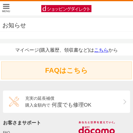
お知らせ
マイページ(購入履歴、領収書など)は
こちら
から
FAQはこちら
充実の延長補償
何度でも修理OK
購入金額内で
お客さまサポート
FAQ