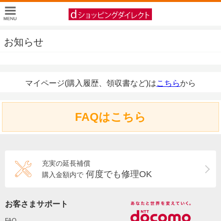
お知らせ
マイページ(購入履歴、領収書など)は
こちら
から
FAQはこちら
充実の延長補償
何度でも修理OK
購入金額内で
お客さまサポート
FAQ