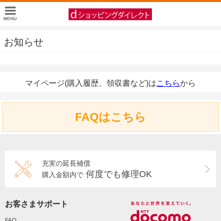
お知らせ
マイページ(購入履歴、領収書など)は
こちら
から
FAQはこちら
充実の延長補償
何度でも修理OK
購入金額内で
お客さまサポート
FAQ