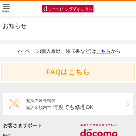
お知らせ
マイページ(購入履歴、領収書など)は
こちら
から
FAQはこちら
充実の延長補償
何度でも修理OK
購入金額内で
お客さまサポート
FAQ