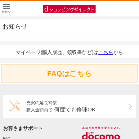
お知らせ
マイページ(購入履歴、領収書など)は
こちら
から
FAQはこちら
充実の延長補償
何度でも修理OK
購入金額内で
お客さまサポート
FAQ