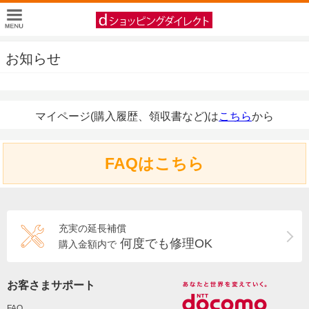
お知らせ
マイページ(購入履歴、領収書など)は
こちら
から
FAQはこちら
充実の延長補償
何度でも修理OK
購入金額内で
お客さまサポート
FAQ