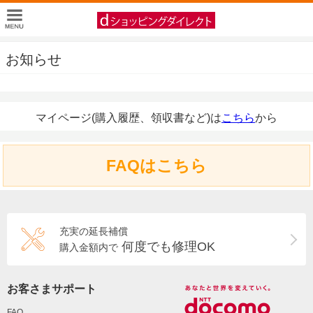
お知らせ
マイページ(購入履歴、領収書など)は
こちら
から
FAQはこちら
充実の延長補償
何度でも修理OK
購入金額内で
お客さまサポート
FAQ