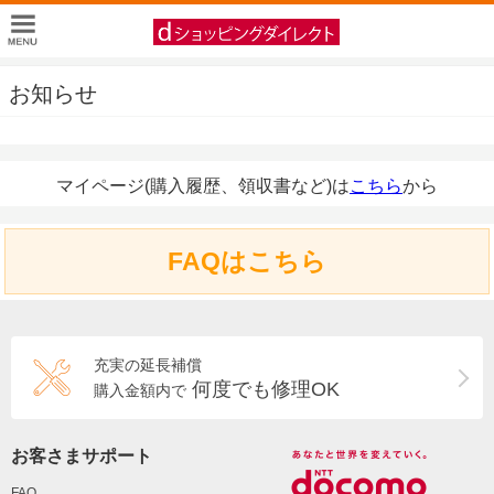
お知らせ
マイページ(購入履歴、領収書など)は
こちら
から
FAQはこちら
充実の延長補償
何度でも修理OK
購入金額内で
お客さまサポート
FAQ