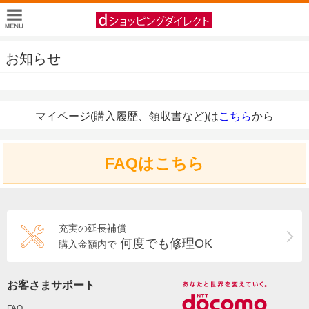
お知らせ
マイページ(購入履歴、領収書など)は
こちら
から
FAQはこちら
充実の延長補償
何度でも修理OK
購入金額内で
お客さまサポート
FAQ