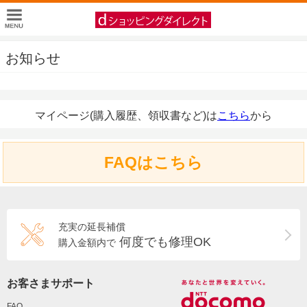
お知らせ
マイページ(購入履歴、領収書など)は
こちら
から
FAQはこちら
充実の延長補償
何度でも修理OK
購入金額内で
お客さまサポート
FAQ