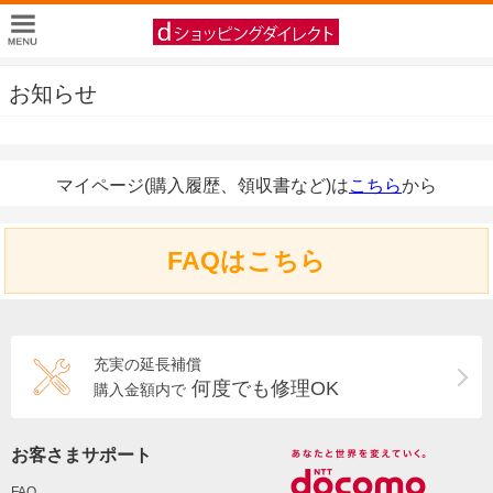
お知らせ
マイページ(購入履歴、領収書など)は
こちら
から
FAQはこちら
充実の延長補償
何度でも修理OK
購入金額内で
お客さまサポート
FAQ