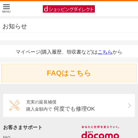
お知らせ
マイページ(購入履歴、領収書など)は
こちら
から
FAQはこちら
充実の延長補償
何度でも修理OK
購入金額内で
お客さまサポート
FAQ