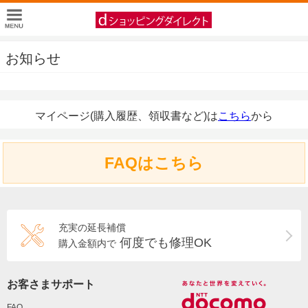
お知らせ
マイページ(購入履歴、領収書など)は
こちら
から
FAQはこちら
充実の延長補償
何度でも修理OK
購入金額内で
お客さまサポート
FAQ