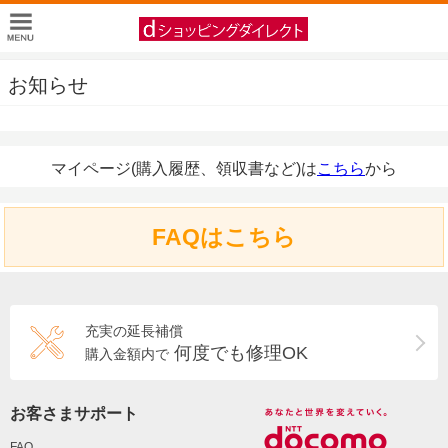
お知らせ
マイページ(購入履歴、領収書など)は
こちら
から
FAQはこちら
充実の延長補償
何度でも修理OK
購入金額内で
お客さまサポート
FAQ