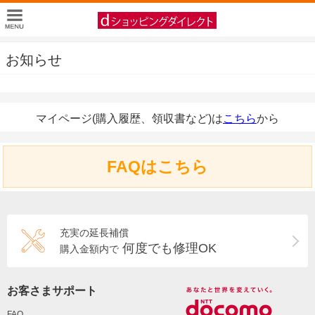
お知らせ
マイページ(購入履歴、領収書など)は
こちら
から
FAQはこちら
充実の延長補償
何度でも修理OK
購入金額内で
お客さまサポート
FAQ