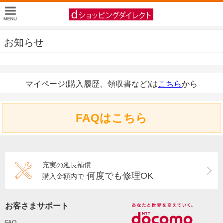
お知らせ
マイページ(購入履歴、領収書など)は
こちら
から
FAQはこちら
充実の延長補償
何度でも修理OK
購入金額内で
お客さまサポート
FAQ