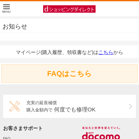
お知らせ
マイページ(購入履歴、領収書など)は
こちら
から
FAQはこちら
充実の延長補償
何度でも修理OK
購入金額内で
お客さまサポート
FAQ