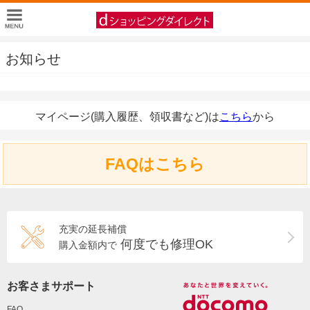
お知らせ
マイページ(購入履歴、領収書など)は
こちら
から
FAQはこちら
充実の延長補償
何度でも修理OK
購入金額内で
お客さまサポート
FAQ