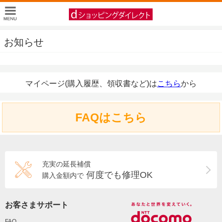
お知らせ
マイページ(購入履歴、領収書など)は
こちら
から
FAQはこちら
充実の延長補償
何度でも修理OK
購入金額内で
お客さまサポート
FAQ