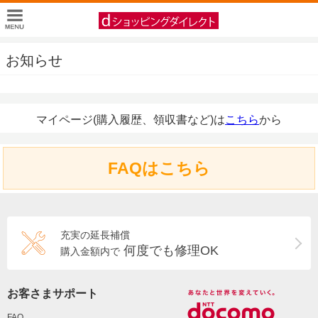
お知らせ
マイページ(購入履歴、領収書など)は
こちら
から
FAQはこちら
充実の延長補償
何度でも修理OK
購入金額内で
お客さまサポート
FAQ