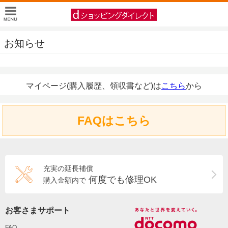
お知らせ
マイページ(購入履歴、領収書など)は
こちら
から
FAQはこちら
充実の延長補償
何度でも修理OK
購入金額内で
お客さまサポート
FAQ