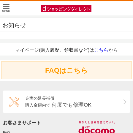
お知らせ
マイページ(購入履歴、領収書など)は
こちら
から
FAQはこちら
充実の延長補償
何度でも修理OK
購入金額内で
お客さまサポート
FAQ