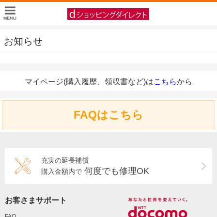
お知らせ
マイページ(購入履歴、領収書など)は
こちら
から
FAQはこちら
充実の延長補償
何度でも修理OK
購入金額内で
お客さまサポート
FAQ