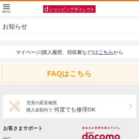
お知らせ
マイページ(購入履歴、領収書など)は
こちら
から
FAQはこちら
充実の延長補償
何度でも修理OK
購入金額内で
お客さまサポート
FAQ