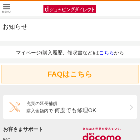
お知らせ
マイページ(購入履歴、領収書など)は
こちら
から
FAQはこちら
充実の延長補償
何度でも修理OK
購入金額内で
お客さまサポート
FAQ