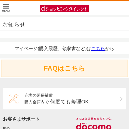
お知らせ
マイページ(購入履歴、領収書など)は
こちら
から
FAQはこちら
充実の延長補償
何度でも修理OK
購入金額内で
お客さまサポート
FAQ