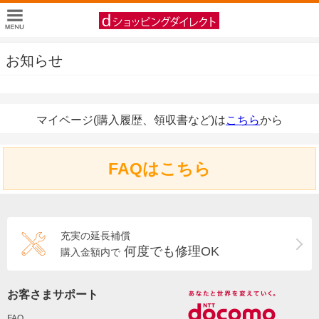
お知らせ
マイページ(購入履歴、領収書など)は
こちら
から
FAQはこちら
充実の延長補償
何度でも修理OK
購入金額内で
お客さまサポート
FAQ