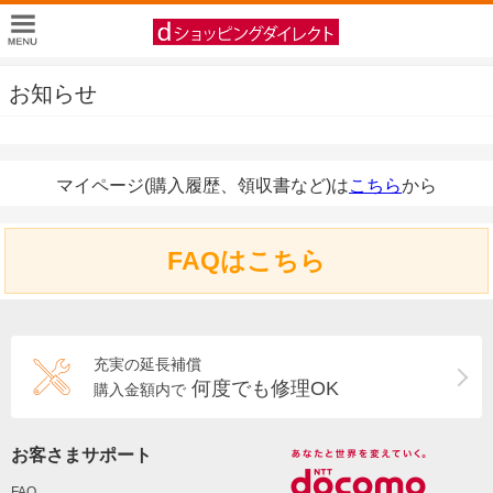
お知らせ
マイページ(購入履歴、領収書など)は
こちら
から
FAQはこちら
充実の延長補償
何度でも修理OK
購入金額内で
お客さまサポート
FAQ