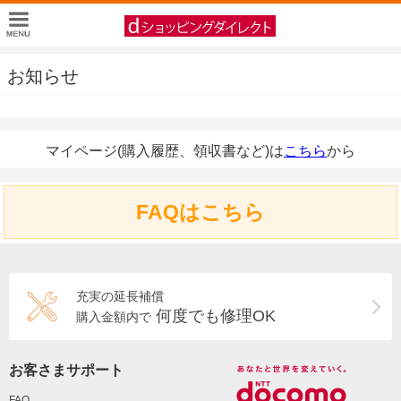
お知らせ
マイページ(購入履歴、領収書など)は
こちら
から
FAQはこちら
充実の延長補償
何度でも修理OK
購入金額内で
お客さまサポート
FAQ