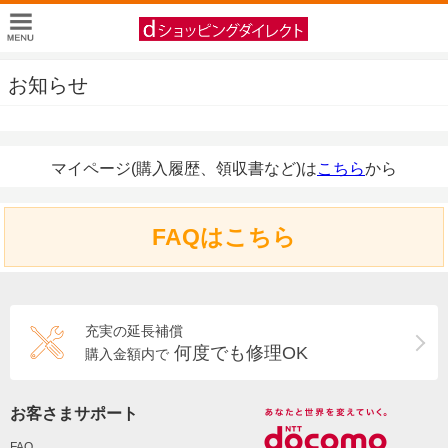
お知らせ
マイページ(購入履歴、領収書など)は
こちら
から
FAQはこちら
充実の延長補償
何度でも修理OK
購入金額内で
お客さまサポート
FAQ