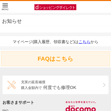
お知らせ
マイページ(購入履歴、領収書など)は
こちら
から
FAQはこちら
充実の延長補償
何度でも修理OK
購入金額内で
お客さまサポート
FAQ