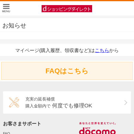
お知らせ
マイページ(購入履歴、領収書など)は
こちら
から
FAQはこちら
充実の延長補償
何度でも修理OK
購入金額内で
お客さまサポート
FAQ