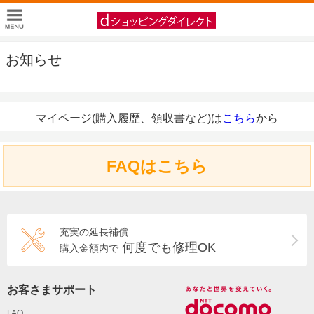
お知らせ
マイページ(購入履歴、領収書など)は
こちら
から
FAQはこちら
充実の延長補償
何度でも修理OK
購入金額内で
お客さまサポート
FAQ