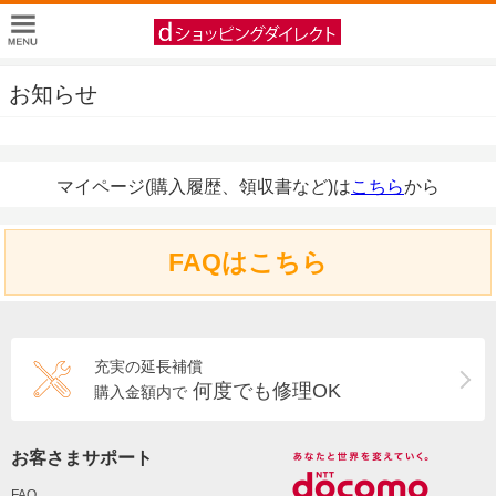
お知らせ
マイページ(購入履歴、領収書など)は
こちら
から
FAQはこちら
充実の延長補償
何度でも修理OK
購入金額内で
お客さまサポート
FAQ