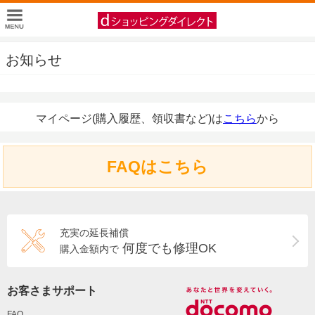
お知らせ
マイページ(購入履歴、領収書など)は
こちら
から
FAQはこちら
充実の延長補償
何度でも修理OK
購入金額内で
お客さまサポート
FAQ