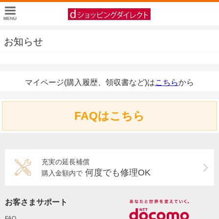
お知らせ
マイページ(購入履歴、領収書など)は
こちら
から
FAQはこちら
充実の延長補償
何度でも修理OK
購入金額内で
お客さまサポート
FAQ