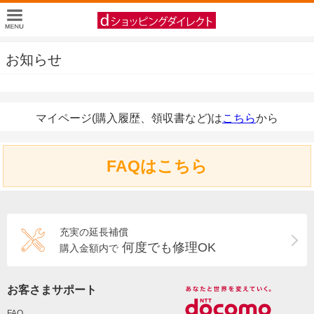
お知らせ
マイページ(購入履歴、領収書など)は
こちら
から
FAQはこちら
充実の延長補償
何度でも修理OK
購入金額内で
お客さまサポート
FAQ